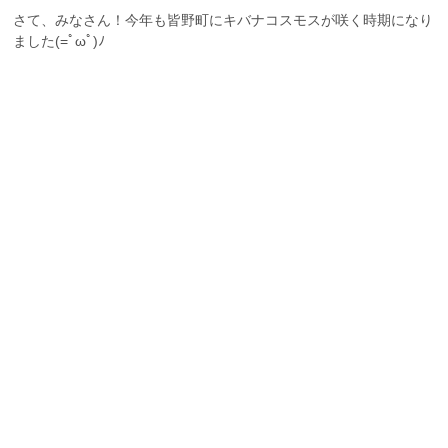
さて、みなさん！今年も皆野町にキバナコスモスが咲く時期になり
ました(=ﾟωﾟ)ﾉ