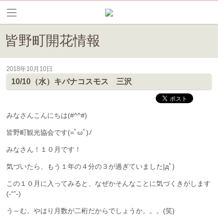
皆野町開花情報
2018年10月10日
皆野は花の見所が満載です。現在の開花情報をいち早くお届けします。
10/10（水）キバナコスモス 三沢
みなさんこんにちは(#^^#)
皆野町観光協会です(=ﾟωﾟ)ﾉ
みなさん！１０月です！
気づいたら、もう１年の４分の３が過ぎていました|дﾟ)
この１０月に入ってみると、なぜかそんなことに気づくきがします
(-“”-)
う～む。やはり月数が二桁だからでしょうか。。。(笑)