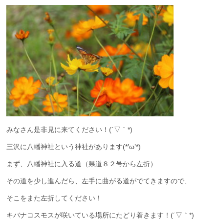
みなさん是非見に来てください！(´▽｀*)
三沢に八幡神社という神社があります(*’ω’*)
まず、八幡神社に入る道（県道８２号から左折）
その道を少し進んだら、左手に曲がる道がでてきますので、
そこをまた左折してください！
キバナコスモスが咲いている場所にたどり着きます！(´▽｀*)