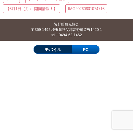
【6月1日（月） 開園情報！】
IMG20260601074716
皆野町観光協会
〒369-1492 埼玉県秩父郡皆野町皆野1420-1
tel：0494-62-1462
モバイル
PC