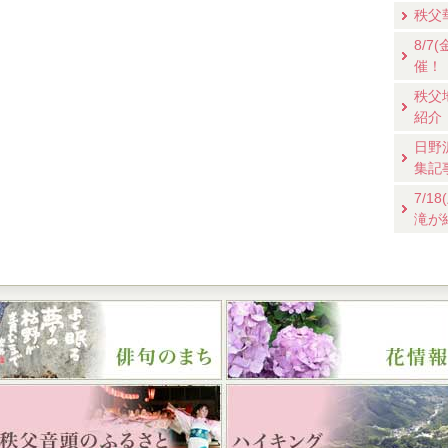
秩父
8/
催！
秩父
紹介
日野
集記
7/
滝が