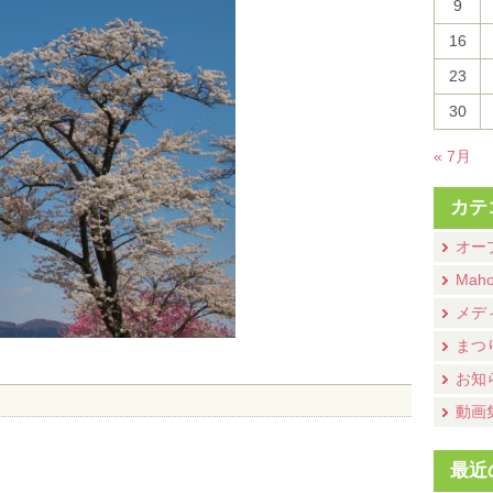
9
16
23
30
« 7月
カテ
オー
Mah
メデ
まつ
お知
動画
最近