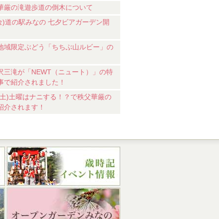
華厳の滝遊歩道の倒木について
7(金)道の駅みなの 七夕ビアガーデン開
地域限定ぶどう「ちちぶ山ルビー」の
沢三滝が「NEWT（ニュート）」の特
事で紹介されました！
18(土)土曜はナニする！？で秩父華厳の
紹介されます！