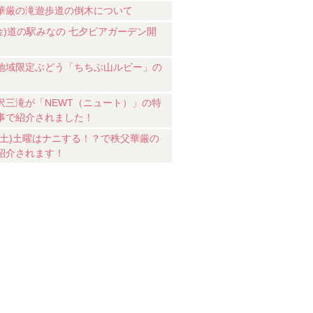
華厳の滝遊歩道の倒木について
7(金)道の駅みなの 七夕ビアガーデン開
地域限定ぶどう「ちちぶ山ルビー」の
沢三滝が「NEWT（ニュート）」の特
事で紹介されました！
18(土)土曜はナニする！？で秩父華厳の
紹介されます！