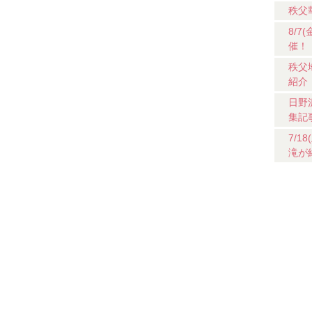
秩父
8/
催！
秩父
紹介
日野
集記
7/
滝が