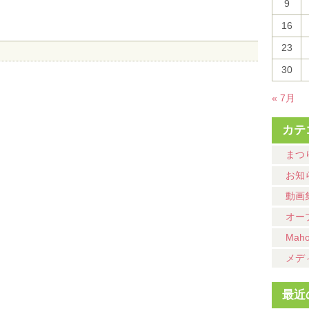
9
16
23
30
« 7月
カテ
まつ
お知
動画
オー
Mah
メデ
最近