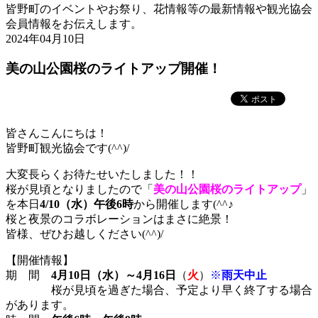
皆野町のイベントやお祭り、花情報等の最新情報や観光協会
会員情報をお伝えします。
2024年04月10日
美の山公園桜のライトアップ開催！
皆さんこんにちは！
皆野町観光協会です(^^)/
大変長らくお待たせいたしました！！
桜が見頃となりましたので「
美の山公園桜のライトアップ
」
を本日
4/10（水）午後6時
から開催します(^^♪
桜と夜景のコラボレーションはまさに絶景！
皆様、ぜひお越しください(^^)/
【開催情報】
期 間
4月10日（水）～4月16日
（
火
）
※
雨天中止
桜が見頃を過ぎた場合、予定より早く終了する場合
があります。