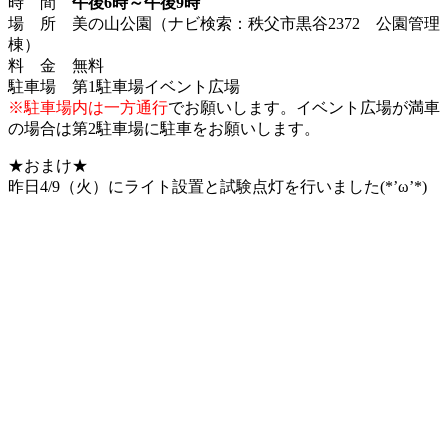
時 間
午後6時～午後9時
場 所 美の山公園（ナビ検索：秩父市黒谷2372 公園管理
棟）
料 金 無料
駐車場 第1駐車場イベント広場
※駐車場内は一方通行
でお願いします。イベント広場が満車
の場合は第2駐車場に駐車をお願いします。
★おまけ★
昨日4/9（火）にライト設置と試験点灯を行いました(*’ω’*)