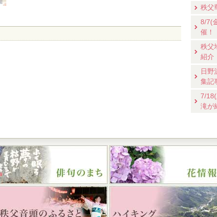
秩父
8/
催！
秩父
紹介
日野
集記
7/
滝が