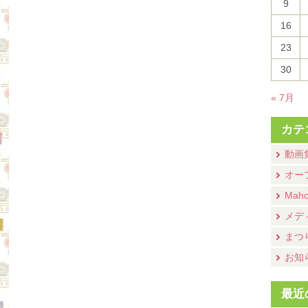
9
16
23
30
« 7月
カテ
動画
オー
Mah
メデ
まつ
お知
最近