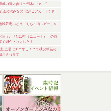
華厳の滝遊歩道の倒木について
7(金)道の駅みなの 七夕ビアガーデン開
地域限定ぶどう「ちちぶ山ルビー」の
沢三滝が「NEWT（ニュート）」の特
事で紹介されました！
18(土)土曜はナニする！？で秩父華厳の
紹介されます！