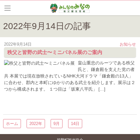
2022年9月14日の記事
2022年9月14日
お知らせ
秩父と皆野の武士〜ミニパネル展のご案内
畠山重忠のルーツである秩父
氏と、鎌倉殿を支えた党の者
共 本展では現在放映されているNHK大河ドラマ「鎌倉殿の13人」
に合わせ、郡内と本町にゆかりのある武士を紹介します。展示は２
つから構成されます。 １つ目は「坂東八平氏」 […]
ホーム
2022年
9月
14日