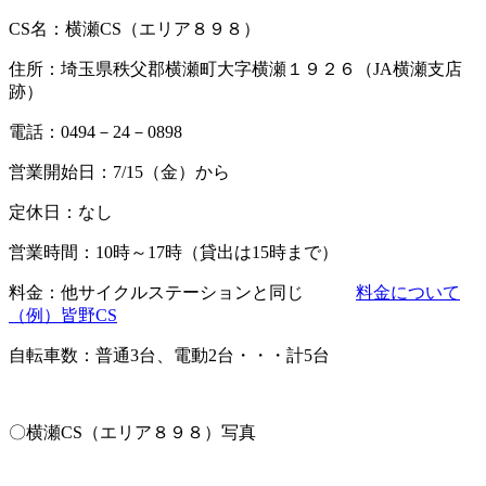
CS名：横瀬CS（エリア８９８）
住所：埼玉県秩父郡横瀬町大字横瀬１９２６（JA横瀬支店
跡）
電話：0494－24－0898
営業開始日：7/15（金）から
定休日：なし
営業時間：10時～17時（貸出は15時まで）
料金：他サイクルステーションと同じ
料金について
（例）皆野CS
自転車数：普通3台、電動2台・・・計5台
〇横瀬CS（エリア８９８）写真