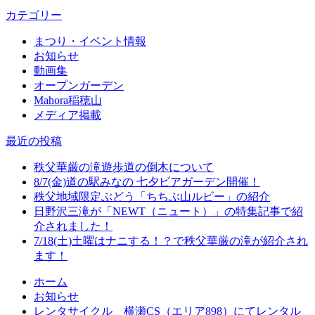
カテゴリー
まつり・イベント情報
お知らせ
動画集
オープンガーデン
Mahora稲穂山
メディア掲載
最近の投稿
秩父華厳の滝遊歩道の倒木について
8/7(金)道の駅みなの 七夕ビアガーデン開催！
秩父地域限定ぶどう「ちちぶ山ルビー」の紹介
日野沢三滝が「NEWT（ニュート）」の特集記事で紹
介されました！
7/18(土)土曜はナニする！？で秩父華厳の滝が紹介され
ます！
ホーム
お知らせ
レンタサイクル 横瀬CS（エリア898）にてレンタル