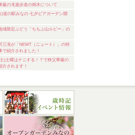
華厳の滝遊歩道の倒木について
7(金)道の駅みなの 七夕ビアガーデン開
地域限定ぶどう「ちちぶ山ルビー」の
沢三滝が「NEWT（ニュート）」の特
事で紹介されました！
18(土)土曜はナニする！？で秩父華厳の
紹介されます！