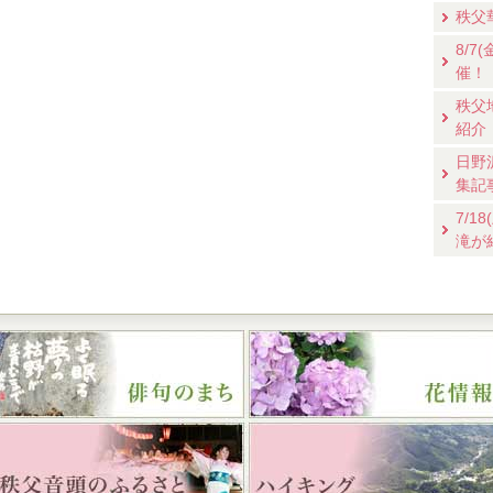
秩父
8/
催！
秩父
紹介
日野
集記
7/
滝が