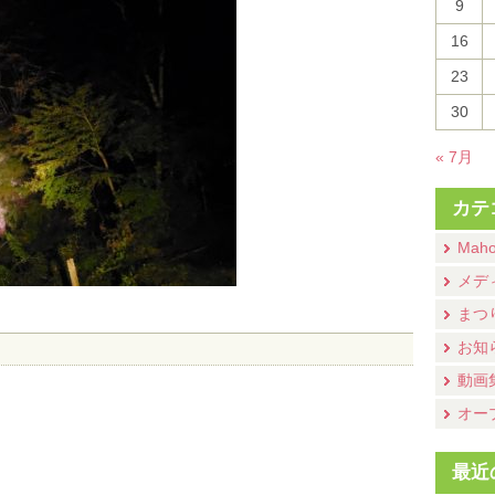
9
16
23
30
« 7月
カテ
Mah
メデ
まつ
お知
動画
オー
最近