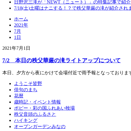
日野沢三滝が「NEWT（ニュート）」の特集記事で紹
7/18(土)土曜はナニする！？で秩父華厳の滝が紹介され
ホーム
2021年
7月
1日
2021年7月1日
7/2 本日の秩父華厳の滝ライトアップについて
本日、夕方から夜にかけて会場付近で雨予報となっておりま
ようこそ皆野
俳句のまち
花暦
歳時記・イベント情報
ポピー・彩の国ふれあい牧場
秩父音頭のふるさと
ハイキング
オープンガーデンみなの