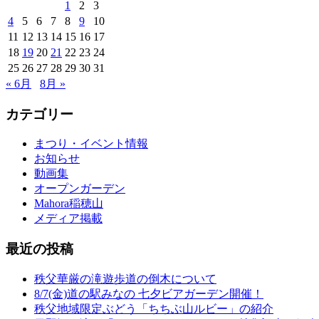
1
2
3
4
5
6
7
8
9
10
11
12
13
14
15
16
17
18
19
20
21
22
23
24
25
26
27
28
29
30
31
« 6月
8月 »
カテゴリー
まつり・イベント情報
お知らせ
動画集
オープンガーデン
Mahora稲穂山
メディア掲載
最近の投稿
秩父華厳の滝遊歩道の倒木について
8/7(金)道の駅みなの 七夕ビアガーデン開催！
秩父地域限定ぶどう「ちちぶ山ルビー」の紹介