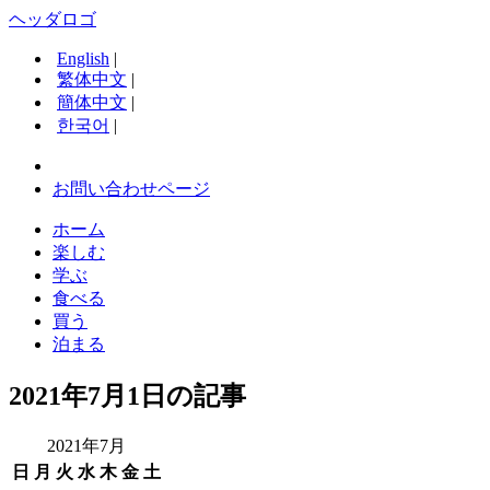
ヘッダロゴ
English
|
繁体中文
|
簡体中文
|
한국어
|
お問い合わせページ
ホーム
楽しむ
学ぶ
食べる
買う
泊まる
2021年7月1日の記事
2021年7月
日
月
火
水
木
金
土