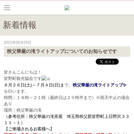
新着情報
2021年06月25日
皆野町のイベントやお祭り、花情報等の最新情報や観光協会会員情報を
秩父華厳の滝ライトアップについてのお知らせです
皆さんこんにちは！
皆野町観光協会です
６月２６日(土)～
７月４日(日)ま
で、
秩父華厳の滝ライトアップ✨
を行います。
時間：１８時～２１時（最終日は２０時半まで）※雨天中止の場合
あり
場所：秩父華厳の滝
（参考住所：秩父華厳の滝茶屋 埼玉県秩父郡皆野町上日野沢３３
１１－１）
【ご来場されるお客様へ】