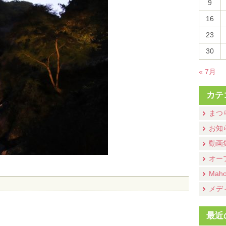
9
16
23
30
« 7月
カテ
まつ
お知
動画
オー
Mah
メデ
最近