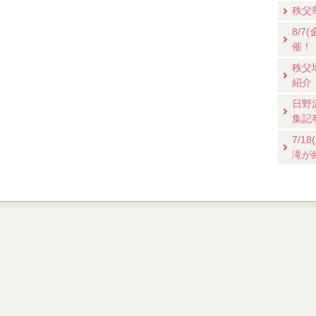
秩父
8/
催！
秩父
紹介
日野
集記
7/
滝が