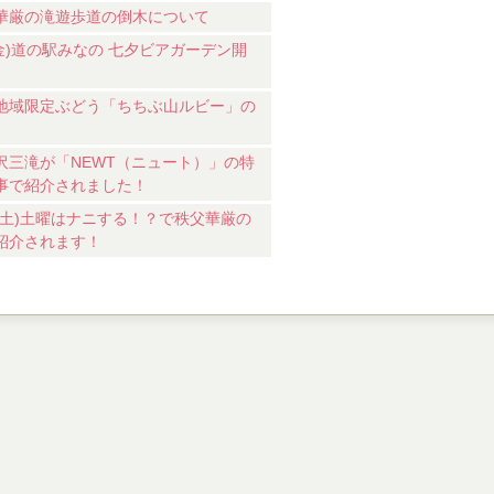
華厳の滝遊歩道の倒木について
7(金)道の駅みなの 七夕ビアガーデン開
地域限定ぶどう「ちちぶ山ルビー」の
沢三滝が「NEWT（ニュート）」の特
事で紹介されました！
18(土)土曜はナニする！？で秩父華厳の
紹介されます！