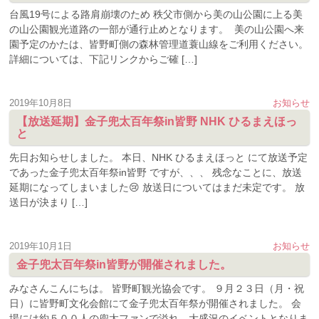
台風19号による路肩崩壊のため 秩父市側から美の山公園に上る美
の山公園観光道路の一部が通行止めとなります。 美の山公園へ来
園予定のかたは、皆野町側の森林管理道蓑山線をご利用ください。
詳細については、下記リンクからご確 […]
2019年10月8日
お知らせ
【放送延期】金子兜太百年祭in皆野 NHK ひるまえほっ
と
先日お知らせしました。 本日、NHK ひるまえほっと にて放送予定
であった金子兜太百年祭in皆野 ですが、、、 残念なことに、放送
延期になってしまいました😢 放送日についてはまだ未定です。 放
送日が決まり […]
2019年10月1日
お知らせ
金子兜太百年祭in皆野が開催されました。
みなさんこんにちは。 皆野町観光協会です。 ９月２３日（月・祝
日）に皆野町文化会館にて金子兜太百年祭が開催されました。 会
場には約５００人の兜太ファンで溢れ、大盛況のイベントとなりま