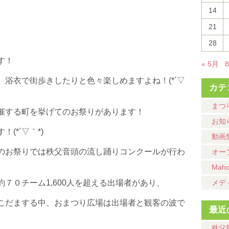
14
21
28
す！
« 5月
浴衣で街歩きしたりと色々楽しめますよね！(*´▽
カテ
まつ
催する町を挙げてのお祭りがあります！
お知
(*´▽｀*)
動画
のお祭りでは秩父音頭の流し踊りコンクールが行わ
オー
Mah
メデ
７０チーム1,600人を超える出場者があり、
こだまする中、おまつり広場は出場者と観客の波で
最近
秩父