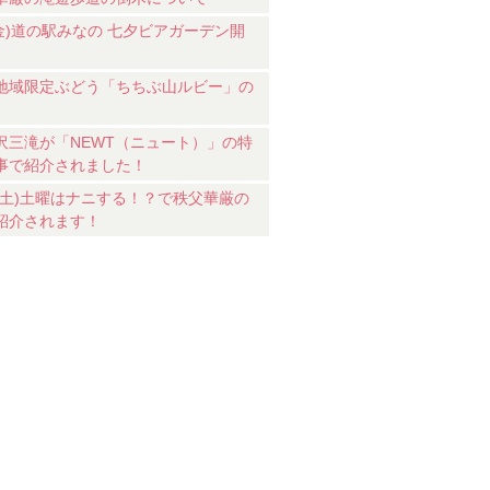
7(金)道の駅みなの 七夕ビアガーデン開
地域限定ぶどう「ちちぶ山ルビー」の
沢三滝が「NEWT（ニュート）」の特
事で紹介されました！
18(土)土曜はナニする！？で秩父華厳の
紹介されます！