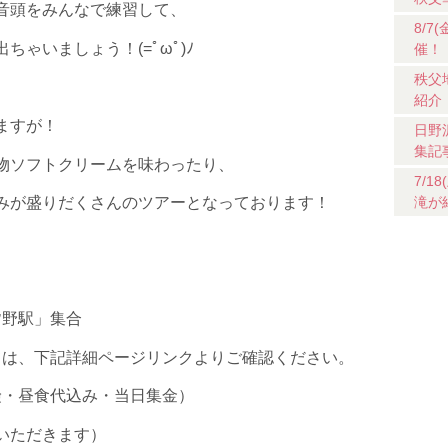
音頭をみんなで練習して、
8/
ゃいましょう！(=ﾟωﾟ)ﾉ
催！
秩父
紹介
ますが！
日野
集記
物ソフトクリームを味わったり、
7/
滝が
みが盛りだくさんのツアーとなっております！
）
皆野駅」集合
ては、下記詳細ページリンクよりご確認ください。
保険・昼食代込み・当日集金）
いただきます）