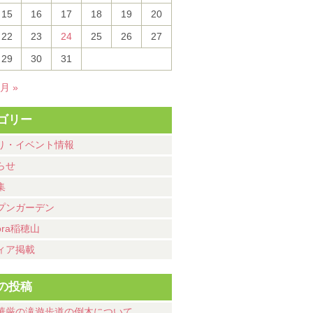
15
16
17
18
19
20
22
23
24
25
26
27
29
30
31
8月 »
ゴリー
り・イベント情報
らせ
集
プンガーデン
ora稲穂山
ィア掲載
の投稿
華厳の滝遊歩道の倒木について