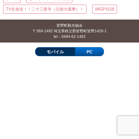
TV生放送！！二十三夜寺［元朝大護摩］！
IMGP4158
皆野町観光協会
〒369-1492 埼玉県秩父郡皆野町皆野1420-1
tel：0494-62-1462
モバイル
PC