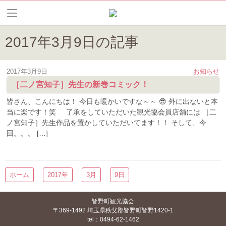
2017年3月9日の記事
2017年3月9日
お知らせ
［二ノ宮知子］先生の新巻コミック！
皆さん、こんにちは！ 今日も暖かいですな～～ 😎 外に出ないと本
当に楽です！笑 了承をしていただいた観光協会員店舗には ［二
ノ宮知子］先生作品を置かしていただいてます！！ そして、今
回。。。 […]
ホーム
2017年
3月
9日
皆野町観光協会
〒369-1492 埼玉県秩父郡皆野町皆野1420-1
tel：0494-62-1462