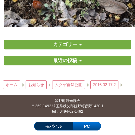
カテゴリー
最近の投稿
ホーム
お知らせ
ムクゲ自然公園
2016-02-17 2
皆野町観光協会
〒369-1492 埼玉県秩父郡皆野町皆野1420-1
tel：0494-62-1462
モバイル
PC