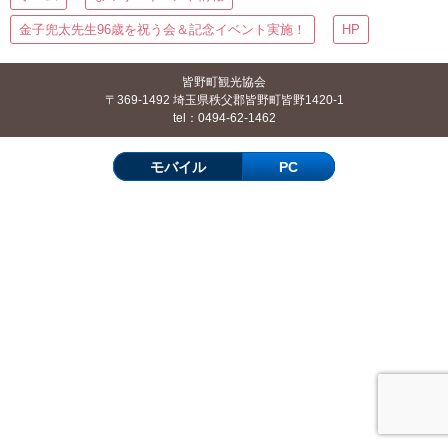
金子兜太先生96歳を祝う会＆記念イベント実施！
HP
皆野町観光協会
〒369-1492 埼玉県秩父郡皆野町皆野1420-1
tel：0494-62-1462
モバイル
PC