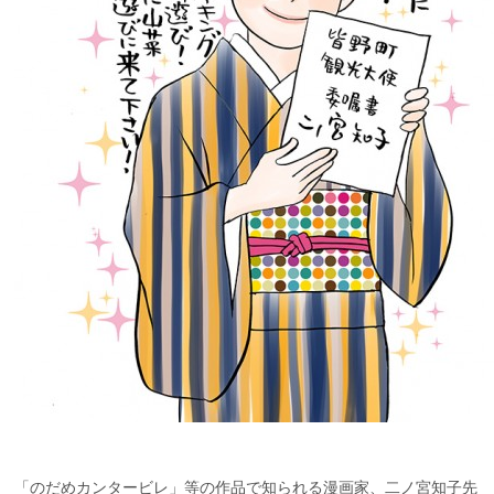
「のだめカンタービレ」等の作品で知られる漫画家、二ノ宮知子先