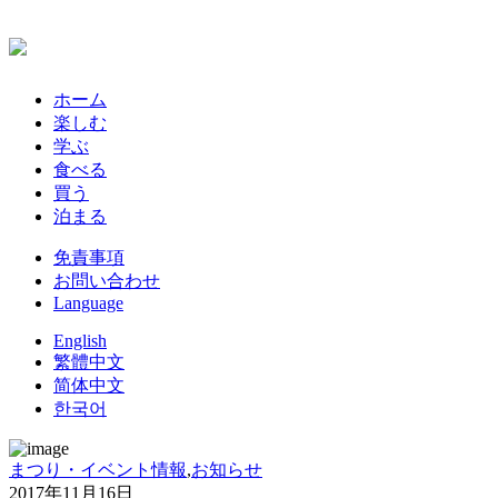
ホーム
楽しむ
学ぶ
食べる
買う
泊まる
免責事項
お問い合わせ
Language
English
繁體中文
简体中文
한국어
まつり・イベント情報
,
お知らせ
2017年11月16日