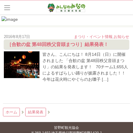
2016年8月17日
まつり・イベント情報
,
お知らせ
［合歓の盆 第48回秩父音頭まつり］結果発表！
皆さん、こんにちは！ 8月14日（日）に開催
されました 「合歓の盆 第48回秩父音頭まつ
り」の結果を発表します！ 70チーム1,655人
によるすばらしい踊りが披露されました！！
今年は花火時にやぐらのお囃子 […]
ホーム
結果発表
皆野町観光協会
〒369-1492 埼玉県秩父郡皆野町皆野1420-1