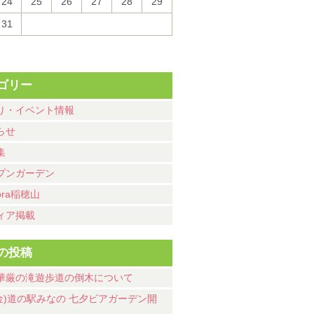
24
25
26
27
28
29
31
ゴリー
り・イベント情報
らせ
集
プンガーデン
ora稲穂山
ィア掲載
の投稿
華厳の滝遊歩道の倒木について
7(金)道の駅みなの 七夕ビアガーデン開