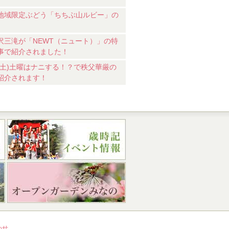
地域限定ぶどう「ちちぶ山ルビー」の
沢三滝が「NEWT（ニュート）」の特
事で紹介されました！
18(土)土曜はナニする！？で秩父華厳の
紹介されます！
わせ