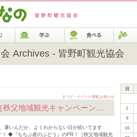
Archives - 皆野町観光協会
日
まつり・イベント情報
,
お知らせ
ちちぶ産ぶどうPR［秩父地域観光キャンペーン］！
2
9
か、暑いんだか、よくわからない日が続いてます
16
！ ◆『ちちぶ産のぶどう』のPR！［秩父地域観光