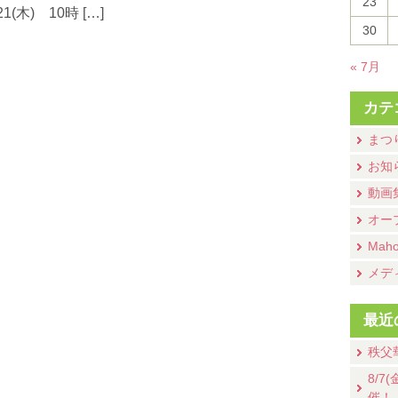
23
木) 10時 […]
30
« 7月
カテ
まつ
お知
動画
オー
Mah
メデ
最近
秩父
8/
催！