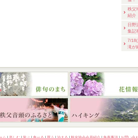
秩父
紹介
日野
集記
7/
滝が
ーム
|
楽しむ
|
学ぶ
|
食べる
|
買う
|
泊まる
|
観光協会会員紹介
|
免責事項
|
お問い合