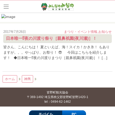
2017年7月26日
まつり・イベント情報
,
お知らせ
日本唯一⁉夜の川渡り祭り［親鼻祇園(夜川瀬)］！
皆さん、こんにちは！ 夏といえば、海！スイカ！かき氷！ もあり
ますが。。。やっぱり、お祭り！ 😎 今回はこちらを紹介しま
す！ ◆日本唯一⁉夜の川渡りまつり［親鼻祇園(夜川瀬)］！ […]
ホーム
神輿
皆野町観光協会
〒369-1492 埼玉県秩父郡皆野町皆野1420-1
tel：0494-62-1462
モバイル
PC