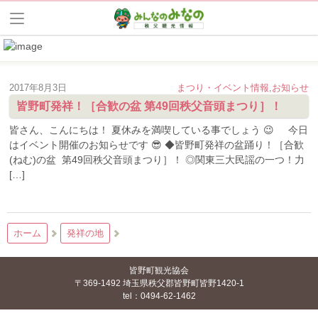
2017年8月3日
まつり・イベント情報
,
お知らせ
皆野町発祥！［合歓の盆 第49回秩父音頭まつり］！
皆さん、こんにちは！ 夏休みを満喫している事でしょう 😉 今日
はイベント開催のお知らせです 😎 ◆皆野町発祥の盆踊り！［合歓
(ねむ)の盆 第49回秩父音頭まつり］！ ◎関東三大民謡の一つ！力
[…]
ホーム
発祥の地
皆野町観光協会
〒369-1492 埼玉県秩父郡皆野町皆野1420-1
tel：0494-62-1462