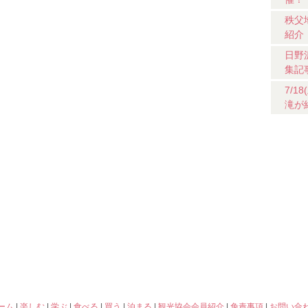
秩父
紹介
日野
集記
7/
滝が
ーム
|
楽しむ
|
学ぶ
|
食べる
|
買う
|
泊まる
|
観光協会会員紹介
|
免責事項
|
お問い合