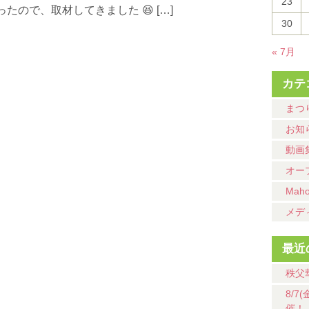
23
ので、取材してきました 😆 […]
30
« 7月
カテ
まつ
お知
動画
オー
Mah
メデ
最近
秩父
8/
催！