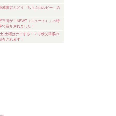
地域限定ぶどう「ちちぶ山ルビー」の
沢三滝が「NEWT（ニュート）」の特
事で紹介されました！
18(土)土曜はナニする！？で秩父華厳の
紹介されます！
わせ