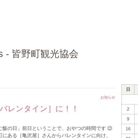
es - 皆野町観光協会
日
お知らせ
バレンタイン］に！！
2
9
ご飯の日」前日ということで、おやつの時間です 😉
16
町にある［亀沢屋］さんからバレンタインに向け、