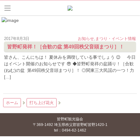
2017年8月3日
お知らせ
,
まつり・イベント情報
皆野町発祥！［合歓の盆 第49回秩父音頭まつり］！
皆さん、こんにちは！ 夏休みを満喫している事でしょう 😉 今日
はイベント開催のお知らせです 😎 ◆皆野町発祥の盆踊り！［合歓
(ねむ)の盆 第49回秩父音頭まつり］！ ◎関東三大民謡の一つ！力
[…]
ホーム
打ち上げ花火
皆野町観光協会
〒369-1492 埼玉県秩父郡皆野町皆野1420-1
tel：0494-62-1462