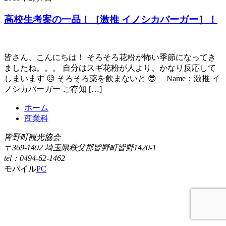
高校生考案の一品！［激推 イノシカバーガー］！
皆さん、こんにちは！ そろそろ花粉が怖い季節になってき
ましたね。。。 自分はスギ花粉が人より、かなり反応して
しまいます 😥 そろそろ薬を飲まないと 😎 Name：激推 イ
ノシカバーガー ご存知 […]
ホーム
商業科
皆野町観光協会
〒369-1492 埼玉県秩父郡皆野町皆野1420-1
tel：0494-62-1462
モバイル
PC