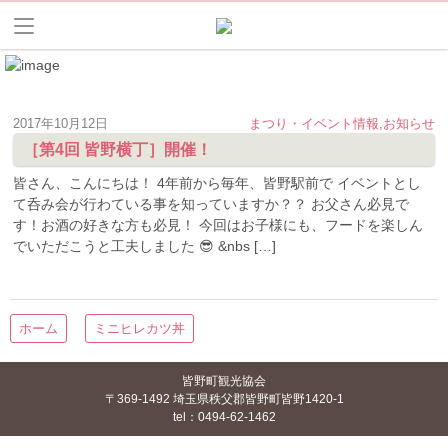
2017年10月12日
まつり・イベント情報
,
お知らせ
［第4回 皆野横丁］開催！
皆さん、こんにちは！ 4年前から毎年、皆野駅前で イベントとし
て呑み会が行わている事を知っていますか？？ お父さん必見で
す！お酒の好きな方も必見！ 今回はお子様にも、フードを楽しん
でいただこうと工夫しました 😎 &nbs […]
ホーム
ミニヒレカツ丼
皆野町観光協会
〒369-1492 埼玉県秩父郡皆野町皆野1420-1
tel：0494-62-1462