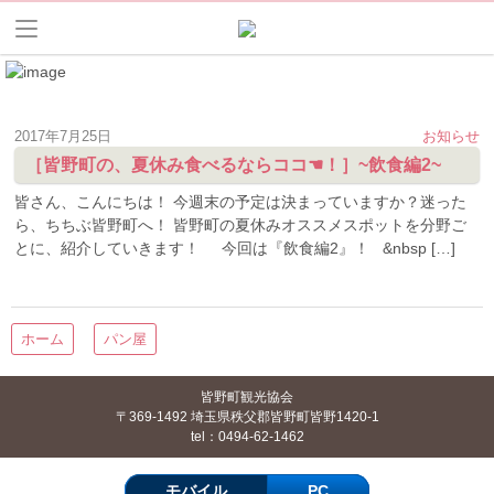
2017年7月25日
お知らせ
［皆野町の、夏休み食べるならココ☚！］~飲食編2~
皆さん、こんにちは！ 今週末の予定は決まっていますか？迷った
ら、ちちぶ皆野町へ！ 皆野町の夏休みオススメスポットを分野ご
とに、紹介していきます！ 今回は『飲食編2』！ &nbsp […]
ホーム
パン屋
皆野町観光協会
〒369-1492 埼玉県秩父郡皆野町皆野1420-1
tel：0494-62-1462
モバイル
PC