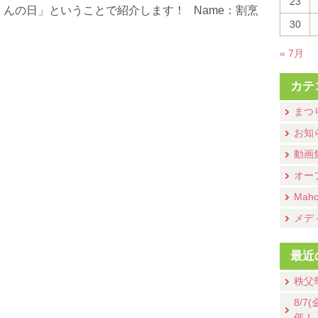
23
）んの日」ということで紹介します！ Name：割烹
30
« 7月
カテ
まつ
お知
動画
オー
Mah
メデ
最近
秩父
8/
催！