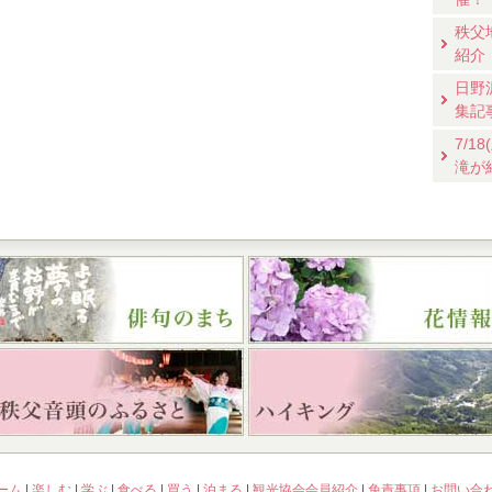
秩父
紹介
日野
集記
7/
滝が
ーム
|
楽しむ
|
学ぶ
|
食べる
|
買う
|
泊まる
|
観光協会会員紹介
|
免責事項
|
お問い合