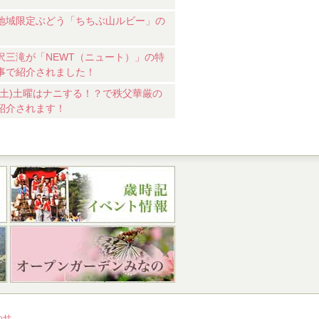
地域限定ぶどう「ちちぶ山ルビー」の
沢三滝が「NEWT（ニュート）」の特
事で紹介されました！
18(土)土曜はナニする！？で秩父華厳の
紹介されます！
わせ