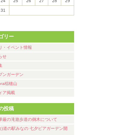
24
25
26
27
28
29
31
ゴリー
り・イベント情報
らせ
集
プンガーデン
ora稲穂山
ィア掲載
の投稿
華厳の滝遊歩道の倒木について
7(金)道の駅みなの 七夕ビアガーデン開