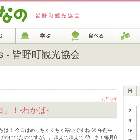
es - 皆野町観光協会
日
お知らせ
」！-わかば-
2
9
は！ 今日はめっちゃくちゃ寒いですね 😥 午前中
16
け外に出たのですが。。凍えて凍えて 😯 さ！毎月8