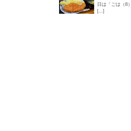
日は「ごは（8
[…]