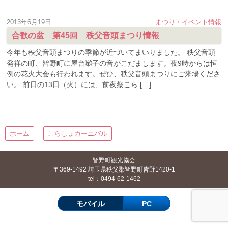
2013年6月19日
まつり・イベント情報
合歓の盆 第45回 秩父音頭まつり情報
今年も秩父音頭まつりの季節が近づいてまいりました。 秩父音頭
発祥の町、皆野町に屋台囃子の音がこだまします。夜9時からは恒
例の花火大会も行われます。ぜひ、秩父音頭まつりにご来場くださ
い。 前日の13日（火）には、前夜祭こら […]
ホーム
こらしょカーニバル
皆野町観光協会
〒369-1492 埼玉県秩父郡皆野町皆野1420-1
tel：0494-62-1462
モバイル
PC