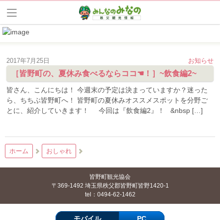
2017年7月25日
お知らせ
［皆野町の、夏休み食べるならココ☚！］~飲食編2~
皆さん、こんにちは！ 今週末の予定は決まっていますか？迷った
ら、ちちぶ皆野町へ！ 皆野町の夏休みオススメスポットを分野ご
とに、紹介していきます！ 今回は『飲食編2』！ &nbsp […]
ホーム
おしゃれ
皆野町観光協会
〒369-1492 埼玉県秩父郡皆野町皆野1420-1
tel：0494-62-1462
モバイル
PC