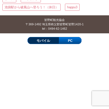
池袋駅から破風山へ登ろう！（休日）
happu3
皆野町観光協会
〒369-1492 埼玉県秩父郡皆野町皆野1420-1
tel：0494-62-1462
モバイル
PC