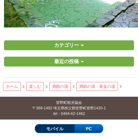
カテゴリー
最近の投稿
ホーム
楽しむ
満願の湯
満願の湯・黄金の湯
皆野町観光協会
〒369-1492 埼玉県秩父郡皆野町皆野1420-1
tel：0494-62-1462
モバイル
PC