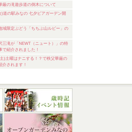
華厳の滝遊歩道の倒木について
7(金)道の駅みなの 七夕ビアガーデン開
地域限定ぶどう「ちちぶ山ルビー」の
沢三滝が「NEWT（ニュート）」の特
事で紹介されました！
18(土)土曜はナニする！？で秩父華厳の
紹介されます！