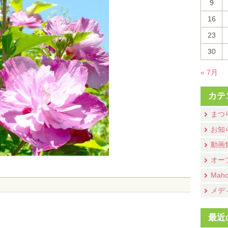
9
16
23
30
« 7月
カテ
まつ
お知
動画
オー
Mah
メデ
最近