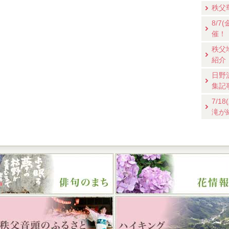
秩父
8/
催！
秩父
紹介
日野
集記
7/
滝が