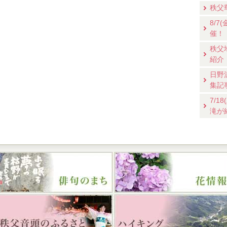
秩父
8/
催！
秩父
紹介
日野
集記
7/
滝が