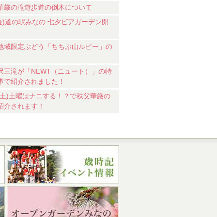
華厳の滝遊歩道の倒木について
7(金)道の駅みなの 七夕ビアガーデン開
地域限定ぶどう「ちちぶ山ルビー」の
沢三滝が「NEWT（ニュート）」の特
事で紹介されました！
18(土)土曜はナニする！？で秩父華厳の
紹介されます！