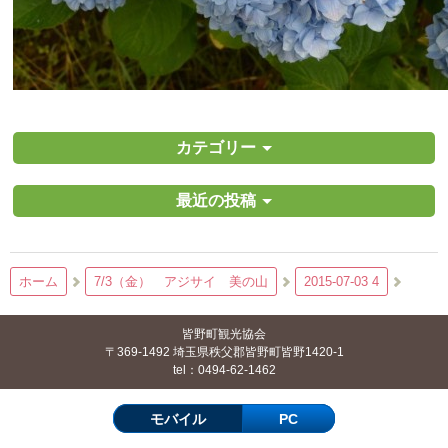
カテゴリー
最近の投稿
ホーム
7/3（金） アジサイ 美の山
2015-07-03 4
皆野町観光協会
〒369-1492 埼玉県秩父郡皆野町皆野1420-1
tel：0494-62-1462
モバイル
PC