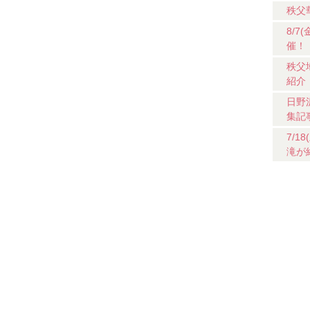
秩父
8/
催！
秩父
紹介
日野
集記
7/
滝が