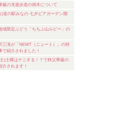
華厳の滝遊歩道の倒木について
7(金)道の駅みなの 七夕ビアガーデン開
地域限定ぶどう「ちちぶ山ルビー」の
沢三滝が「NEWT（ニュート）」の特
事で紹介されました！
18(土)土曜はナニする！？で秩父華厳の
紹介されます！