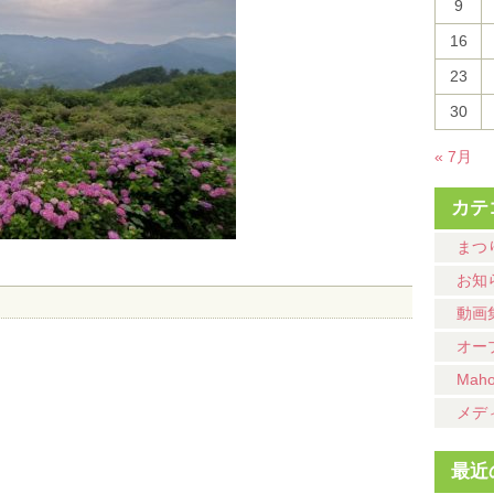
9
16
23
30
« 7月
カテ
まつ
お知
動画
オー
Mah
メデ
最近