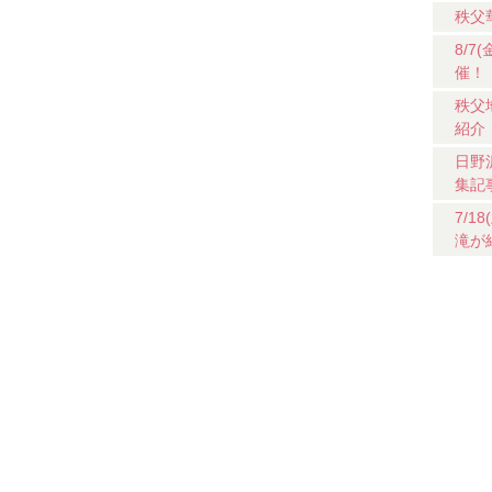
秩父
8/
催！
秩父
紹介
日野
集記
7/
滝が