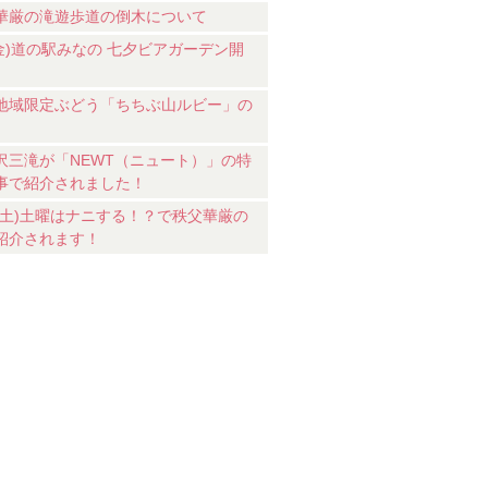
華厳の滝遊歩道の倒木について
7(金)道の駅みなの 七夕ビアガーデン開
地域限定ぶどう「ちちぶ山ルビー」の
沢三滝が「NEWT（ニュート）」の特
事で紹介されました！
18(土)土曜はナニする！？で秩父華厳の
紹介されます！