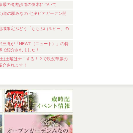
華厳の滝遊歩道の倒木について
7(金)道の駅みなの 七夕ビアガーデン開
地域限定ぶどう「ちちぶ山ルビー」の
沢三滝が「NEWT（ニュート）」の特
事で紹介されました！
18(土)土曜はナニする！？で秩父華厳の
紹介されます！