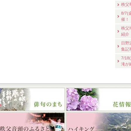
秩父
8/
催！
秩父
紹介
日野
集記
7/
滝が