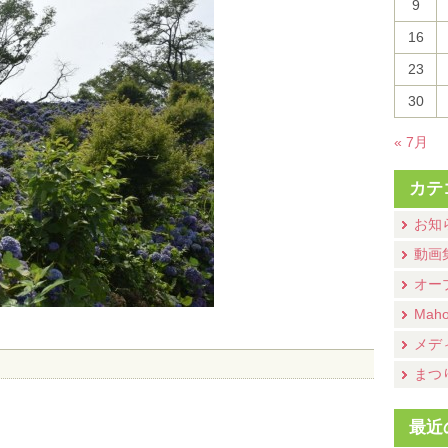
9
16
23
30
« 7月
カテ
お知
動画
オー
Mah
メデ
まつ
最近