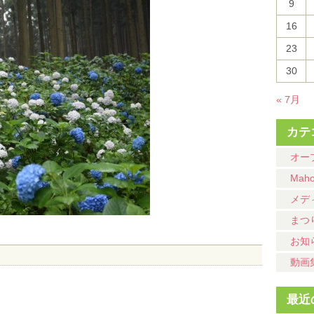
9
16
23
30
« 7月
カテ
オー
Mah
メデ
まつ
お知
動画
最近