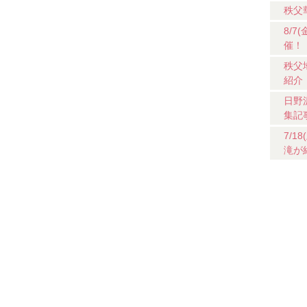
秩父
8/
催！
秩父
紹介
日野
集記
7/
滝が