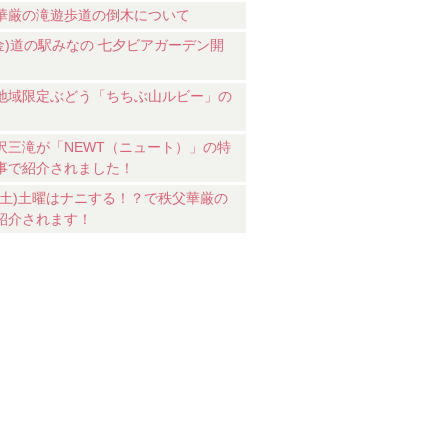
華厳の滝遊歩道の倒木について
7(金)道の駅みなの 七夕ビアガーデン開
地域限定ぶどう「ちちぶ山ルビー」の
沢三滝が「NEWT（ニュート）」の特
事で紹介されました！
18(土)土曜はナニする！？で秩父華厳の
紹介されます！