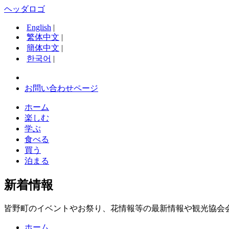
ヘッダロゴ
English
|
繁体中文
|
簡体中文
|
한국어
|
お問い合わせページ
ホーム
楽しむ
学ぶ
食べる
買う
泊まる
新着情報
皆野町のイベントやお祭り、花情報等の最新情報や観光協会
ホーム