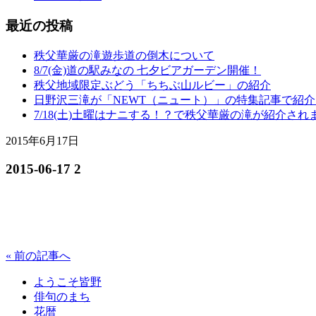
最近の投稿
秩父華厳の滝遊歩道の倒木について
8/7(金)道の駅みなの 七夕ビアガーデン開催！
秩父地域限定ぶどう「ちちぶ山ルビー」の紹介
日野沢三滝が「NEWT（ニュート）」の特集記事で紹
7/18(土)土曜はナニする！？で秩父華厳の滝が紹介され
2015年6月17日
2015-06-17 2
« 前の記事へ
ようこそ皆野
俳句のまち
花暦