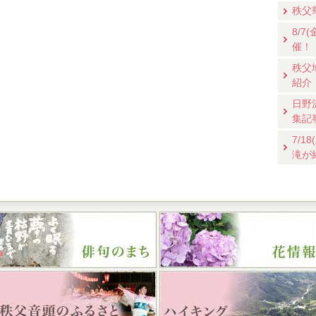
秩父
8/
催！
秩父
紹介
日野
集記
7/
滝が