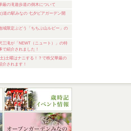
華厳の滝遊歩道の倒木について
7(金)道の駅みなの 七夕ビアガーデン開
地域限定ぶどう「ちちぶ山ルビー」の
沢三滝が「NEWT（ニュート）」の特
事で紹介されました！
18(土)土曜はナニする！？で秩父華厳の
紹介されます！