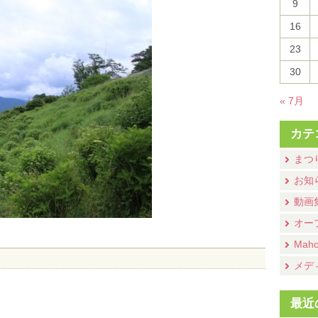
9
16
23
30
« 7月
カテ
まつ
お知
動画
オー
Mah
メデ
最近