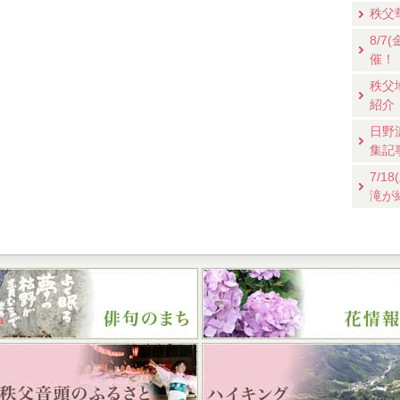
秩父
8/
催！
秩父
紹介
日野
集記
7/
滝が