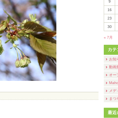
9
16
23
30
« 7月
カテ
お知
動画
オー
Mah
メデ
まつ
最近