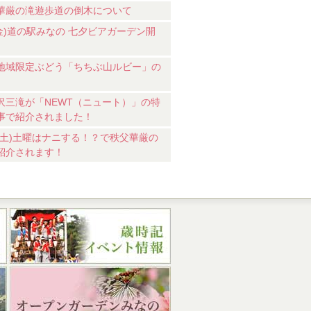
華厳の滝遊歩道の倒木について
7(金)道の駅みなの 七夕ビアガーデン開
地域限定ぶどう「ちちぶ山ルビー」の
沢三滝が「NEWT（ニュート）」の特
事で紹介されました！
18(土)土曜はナニする！？で秩父華厳の
紹介されます！