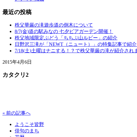
最近の投稿
秩父華厳の滝遊歩道の倒木について
8/7(金)道の駅みなの 七夕ビアガーデン開催！
秩父地域限定ぶどう「ちちぶ山ルビー」の紹介
日野沢三滝が「NEWT（ニュート）」の特集記事で紹
7/18(土)土曜はナニする！？で秩父華厳の滝が紹介され
2015年4月6日
カタクリ2
« 前の記事へ
ようこそ皆野
俳句のまち