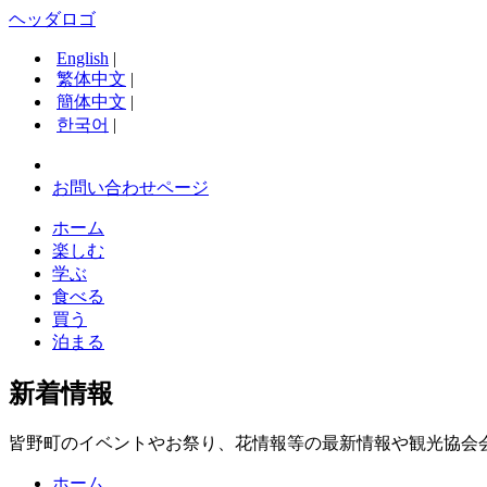
ヘッダロゴ
English
|
繁体中文
|
簡体中文
|
한국어
|
お問い合わせページ
ホーム
楽しむ
学ぶ
食べる
買う
泊まる
新着情報
皆野町のイベントやお祭り、花情報等の最新情報や観光協会
ホーム