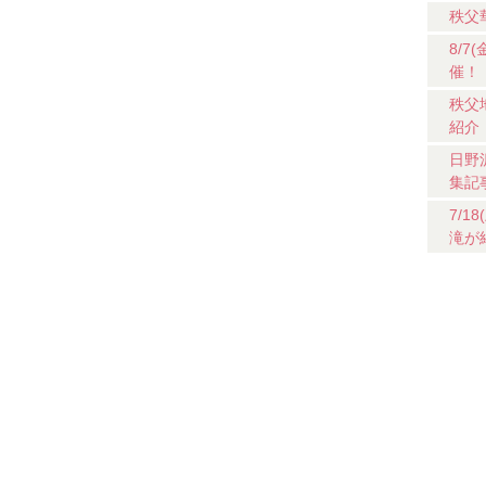
秩父
8/
催！
秩父
紹介
日野
集記
7/
滝が