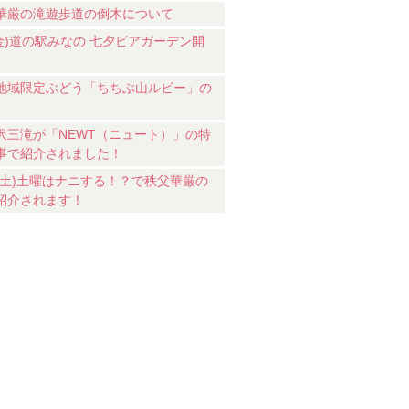
華厳の滝遊歩道の倒木について
7(金)道の駅みなの 七夕ビアガーデン開
地域限定ぶどう「ちちぶ山ルビー」の
沢三滝が「NEWT（ニュート）」の特
事で紹介されました！
18(土)土曜はナニする！？で秩父華厳の
紹介されます！