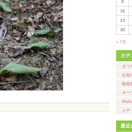
9
16
23
30
« 7月
カテ
まつ
お知
動画
オー
Mah
メデ
最近