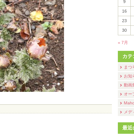
9
16
23
30
« 7月
カテ
まつ
お知
動画
オー
Mah
メデ
最近