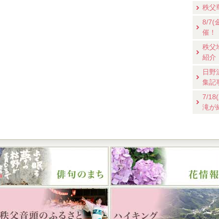
秩父
8/
催！
秩父
紹介
日野
集記
7/
滝が