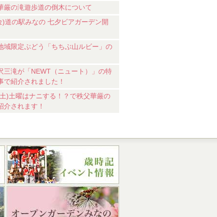
華厳の滝遊歩道の倒木について
7(金)道の駅みなの 七夕ビアガーデン開
地域限定ぶどう「ちちぶ山ルビー」の
沢三滝が「NEWT（ニュート）」の特
事で紹介されました！
18(土)土曜はナニする！？で秩父華厳の
紹介されます！