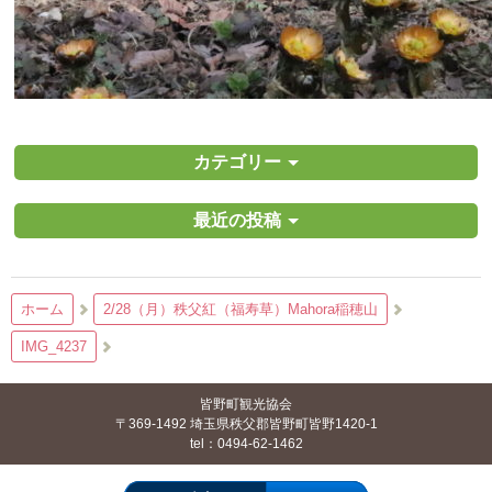
カテゴリー
最近の投稿
ホーム
2/28（月）秩父紅（福寿草）Mahora稲穂山
IMG_4237
皆野町観光協会
〒369-1492 埼玉県秩父郡皆野町皆野1420-1
tel：0494-62-1462