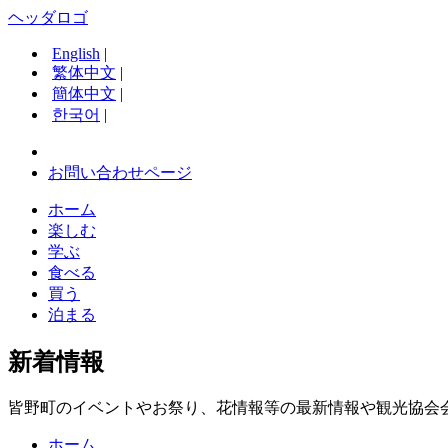
ヘッダロゴ
English
|
繁体中文
|
簡体中文
|
한국어
|
お問い合わせページ
ホーム
楽しむ
学ぶ
食べる
買う
泊まる
新着情報
皆野町のイベントやお祭り、花情報等の最新情報や観光協会
ホーム