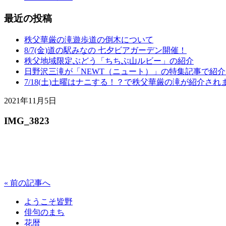
最近の投稿
秩父華厳の滝遊歩道の倒木について
8/7(金)道の駅みなの 七夕ビアガーデン開催！
秩父地域限定ぶどう「ちちぶ山ルビー」の紹介
日野沢三滝が「NEWT（ニュート）」の特集記事で紹
7/18(土)土曜はナニする！？で秩父華厳の滝が紹介され
2021年11月5日
IMG_3823
« 前の記事へ
ようこそ皆野
俳句のまち
花暦