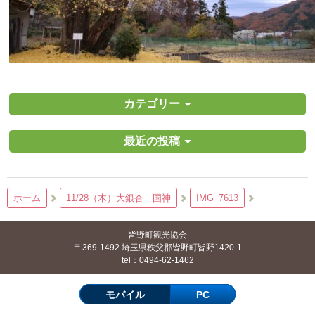
カテゴリー
最近の投稿
ホーム
11/28（木）大銀杏 国神
IMG_7613
皆野町観光協会
〒369-1492 埼玉県秩父郡皆野町皆野1420-1
tel：0494-62-1462
モバイル
PC